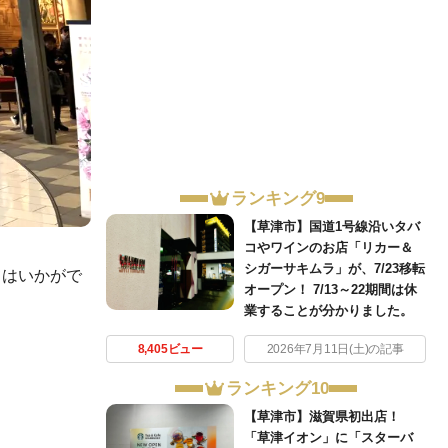
ランキング9
【草津市】国道1号線沿いタバ
コやワインのお店「リカー＆
シガーサキムラ」が、7/23移転
てはいかがで
オープン！ 7/13～22期間は休
業することが分かりました。
8,405ビュー
2026年7月11日(土)の記事
ランキング10
【草津市】滋賀県初出店！
「草津イオン」に「スターバ