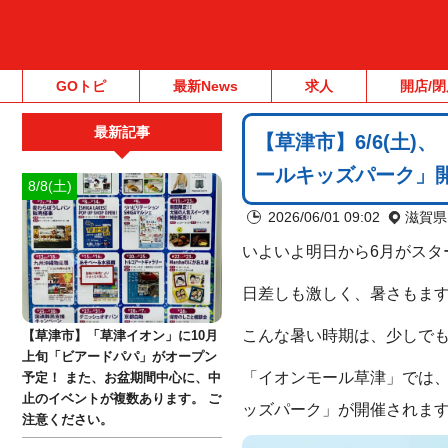
GOトピ
最新News
求人
開店/閉
最新記事
【草津市】6/6(土
ールキッズパーク」開
8/8(土)
2026/06/01 09:02
滋賀県
いよいよ明日から6月がスタ
日差しも激しく、暑さもま
こんな暑い時期は、少しで
【草津市】「草津イオン」に10月
上旬「ビアードパパ」がオープン
「イオンモール草津」では
予定！ また、お盆期間中心に、中
止のイベントが複数あります。 ご
ッズパーク」が開催されます
注意ください。