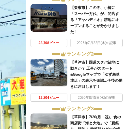
【栗東市】この冬、小柿に
「スーパー万代」が、閉店す
る「アヤハディオ」跡地にオ
ープンすることが分かりまし
た！
28,708ビュー
2026年7月22日(水)の記事
ランキング2
【草津市】国道スタバ跡地に
動きか？ 工事がスタート
&Googleマップで「ゆず庵草
津店」の表示を確認...今後の動
きに注目します！
12,204ビュー
2026年8月5日(水)の記事
ランキング3
【草津市】7/20(月・祝)、食の
商店街「海と大地」で「夏祭