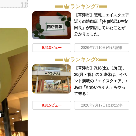
ランキング7
【草津市】悲報...エイスクエア
近くの焼肉店「(有)純近江牛安
田良」が閉店していたことが
分かりました。
9,413ビュー
2026年7月10日(金)の記事
ランキング8
【草津市】7/18(土)、19(日)、
20(月・祝）の３連休は、イベ
ント満載の「エイスクエア」♪
あの「むめいちゃん」もやっ
て来る！
8,815ビュー
2026年7月17日(金)の記事