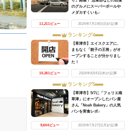
り」開催！ 惣菜部などの自慢
のグルメにスーパーボールや
メダカすくいも♪
11,211ビュー
2026年7月19日(日)の記事
ランキング4
【草津市】エイスクエアに、
まもなく「餃子の王将」がオ
ープンすることが分かりまし
た！
10,261ビュー
2026年8月6日(木)の記事
ランキング5
【草津市】5/7に「フェリエ南
草津」にオープンしたパン屋
さん「Noah Bakery」の人気
パンを実食レポ♪
9,604ビュー
2026年7月27日(月)の記事