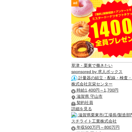
ad
草津・栗東で働きたい
sponsored by 求人ボックス
計量器の組立・配線・検査・掃
株式会社京栄センター
時給1,400円～1,700円
滋賀県 守山市
契約社員
詳細を見る
滋賀県栗東市/工場長/製造部
スチライト工業株式会社
年収500万円～800万円