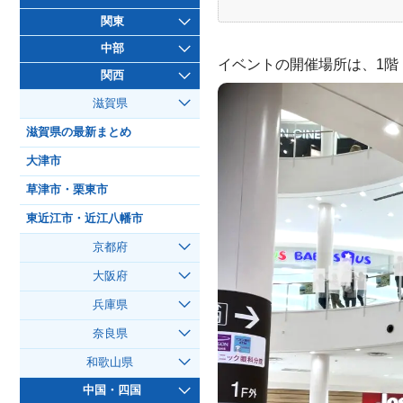
関東
中部
イベントの開催場所は、1階
関西
滋賀県
滋賀県の最新まとめ
大津市
草津市・栗東市
東近江市・近江八幡市
京都府
大阪府
兵庫県
奈良県
和歌山県
中国・四国