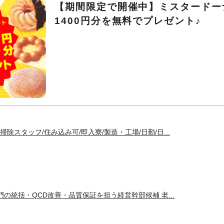
【期間限定で開催中】ミスタードー
1400円分を無料でプレゼント♪
除スタッフ/住み込み可/即入寮/製造・工場/日勤/日...
門の統括・QCD改善・品質保証を担う経営幹部候補 老...