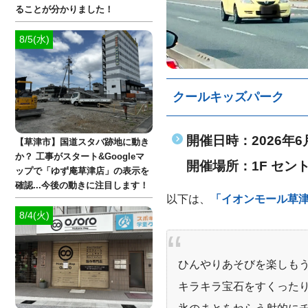
ることが分かりました！
8/5(水)
クールキッズパーク
開催日時：2026年6月6
【草津市】国道スタバ跡地に動き
か？ 工事がスタート&Googleマ
開催場所：1F セン
ップで「ゆず庵草津店」の表示を
確認...今後の動きに注目します！
以下は、
「イオンモール草津
8/4(火)
ひんやりあそびを楽しも
キラキラ宝⽯をすくった
氷のまとをねらう射的にチ