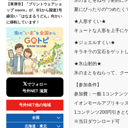
【草津市】「プリントウェアショ
夏にぴったりの“つめたく
ップ osoro」が、8/1から国道1号
線沿い「はなまるうどん」向かい
★人形すくい★
に移転しています！
キュートな人形を上手に
★ジュエルすくい★
キラキラの宝石をゲット
★氷山射的★
氷のまとをねらって、ク
𝕏
【参加条件】
でフォロー
号外NET 滋賀
参加費：⼀般 1コンテンツ：
イオンモールアプリキッ
号外NET他の地域
1コンテンツ200円引きと
全国
※当⽇ダウンロード可
北海道・東北