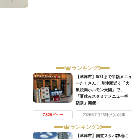
ランキング9
【草津市】8/31まで半額メニュ
ーたくさん！ 草津駅近く「大
衆焼肉ホルモン天陽」で、
「夏休みスタミナメニュー半
額祭」開催♪
7,829ビュー
2026年7月28日(火)の記事
ランキング10
【草津市】国道スタバ跡地に