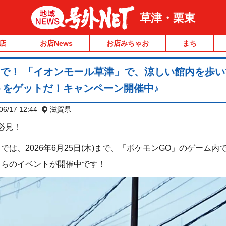
草津・栗東
店
お店News
お店みちゃお
まち
木)まで！ 「イオンモール草津」で、涼しい館内を歩
トをゲットだ！キャンペーン開催中♪
06/17 12:44
滋賀県
必見！
は、2026年6月25日(木)まで、「ポケモンGO」のゲーム内
ちらのイベントが開催中です！