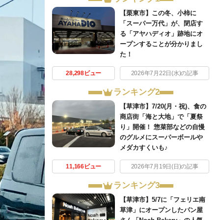
【栗東市】この冬、小柿に
「スーパー万代」が、閉店す
る「アヤハディオ」跡地にオ
ープンすることが分かりまし
た！
28,298ビュー
2026年7月22日(水)の記事
ランキング2
【草津市】7/20(月・祝)、食の
商店街「海と大地」で「夏祭
り」開催！ 惣菜部などの自慢
のグルメにスーパーボールや
メダカすくいも♪
11,166ビュー
2026年7月19日(日)の記事
ランキング3
【草津市】5/7に「フェリエ南
草津」にオープンしたパン屋