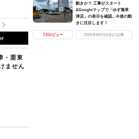
動きか？ 工事がスタート
&Googleマップで「ゆず庵草
津店」の表示を確認...今後の動
きに注目します！
7,531ビュー
2026年8月5日(水)の記事
er
津・栗東
けません