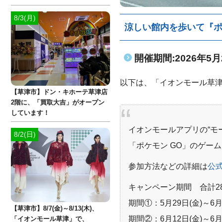
8/3(月)
涼しい館内を歩いて『ポ
開催期間:2026年5月2
以下は、「イオンモール草津
【草津市】ドン・キホーテ草津店
2階に、「買取大吉」がオープン
しています！
イオンモールアプリの“モ
8/2(日)
「ポケモン GO」のゲー
参加方法などの詳細は
公式
キャンペーン期間 合計2
期間①：5月29日(金)～6月
【草津市】8/7(金)～8/13(木)、
期間②：6月12日(金)～6月
「イオンモール草津」で、