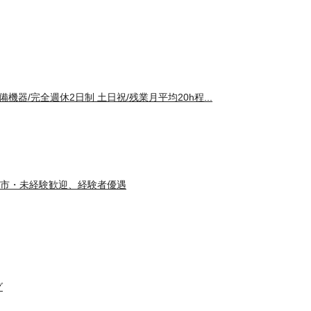
機器/完全週休2日制 土日祝/残業月平均20h程...
市・未経験歓迎、経験者優遇
グ