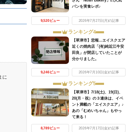
さん「Noah Bakery」の人気
パンを実食レポ♪
9,520ビュー
2026年7月27日(月)の記事
ランキング4
【草津市】悲報...エイスクエア
近くの焼肉店「(有)純近江牛安
田良」が閉店していたことが
分かりました。
9,246ビュー
2026年7月10日(金)の記事
まに
ランキング5
【草津市】7/18(土)、19(日)、
20(月・祝）の３連休は、イベ
ント満載の「エイスクエア」♪
あの「むめいちゃん」もやっ
て来る！
8,789ビュー
2026年7月17日(金)の記事