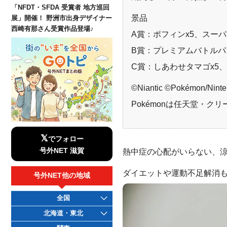
「NFDT・SFDA 受賞者 地方巡回
景品
展」開催！ 野洲市出身デザイナー
西崎有那さん受賞作品登場♪
A賞：ポフィンx5、スーパ
B賞：プレミアムバトルパス
C賞：しあわせタマゴx5
©Niantic ©Pokémon/
Pokémonは任天堂・
𝕏
でフォロー
号外NET 滋賀
熱中症の心配がいらない、
ダイエットや運動不足解消
号外NET他の地域
全国
北海道・東北