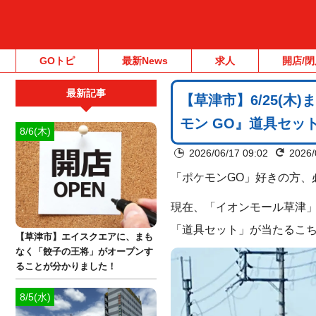
GOトピ
最新News
求人
開店/閉
最新記事
【草津市】6/25(
モン GO』道具セッ
8/6(木)
2026/06/17 09:02
2026/
「ポケモンGO」好きの方、
現在、「イオンモール草津」で
「道具セット」が当たるこ
【草津市】エイスクエアに、まも
なく「餃子の王将」がオープンす
ることが分かりました！
8/5(水)