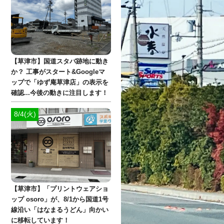
【草津市】国道スタバ跡地に動き
か？ 工事がスタート&Googleマ
ップで「ゆず庵草津店」の表示を
確認...今後の動きに注目します！
8/4(火)
【草津市】「プリントウェアショ
ップ osoro」が、8/1から国道1号
線沿い「はなまるうどん」向かい
に移転しています！