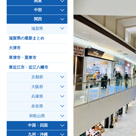
関東
中部
関西
滋賀県
滋賀県の最新まとめ
大津市
草津市・栗東市
東近江市・近江八幡市
京都府
大阪府
兵庫県
奈良県
和歌山県
中国・四国
九州・沖縄