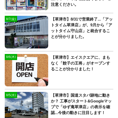
注意ください。
【草津市】8/31で営業終了...「アッ
8/7(金)
トタイム草津店」が、9月から「ア
ットタイム守山店」と統合するこ
とが分かりました。
【草津市】エイスクエアに、まも
8/6(木)
なく「餃子の王将」がオープンす
ることが分かりました！
【草津市】国道スタバ跡地に動き
8/5(水)
か？ 工事がスタート&Googleマッ
プで「ゆず庵草津店」の表示を確
認...今後の動きに注目します！