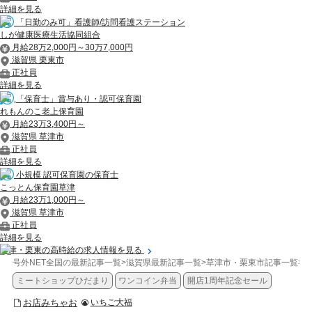
詳細を見る
「日勤のみ可」看護師/訪問看護ステーション
しが健康医療生活協同組合
月給28万2,000円～30万7,000円
滋賀県 栗東市
正社員
詳細を見る
「保育士」賞与あり・認可保育園
れもんのこ老上保育園
月給23万3,400円～
滋賀県 草津市
正社員
詳細を見る
小規模 認可保育園の保育士
こっとん保育園草津
月給23万1,000円～
滋賀県 草津市
正社員
詳細を見る
草津・栗東の高時給の求人情報を見る
号外NET全国の最新記事一覧
>
滋賀県最新記事一覧
>
草津市・栗東市記事一覧
>
お
ミートショップひだまり
ワンコイン弁当
開店1周年記念セール
お店みちゃお
いちご大福