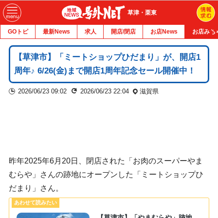
草津・栗東
GOトピ
最新News
求人
開店/閉店
お店News
お店みち
【草津市】「ミートショップひだまり」が、開店1
周年♪ 6/26(金)まで開店1周年記念セール開催中！
2026/06/23 09:02
2026/06/23 22:04
滋賀県
昨年2025年6月20日、閉店された「お肉のスーパーやま
むらや」さんの跡地にオープンした「ミートショップひ
だまり」さん。
【草津市】「やまむらや」跡地