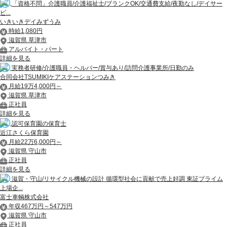
「資格不問」介護職員/介護福祉士/ブランクOK/交通費支給/夜勤なし/デイサー
ビ...
いきいきデイみずうみ
時給1,080円
滋賀県 草津市
アルバイト・パート
詳細を見る
実務者研修/介護職員・ヘルパー/賞与あり/訪問介護事業所/日勤のみ
合同会社TSUMIKIケアステーションつみき
月給19万4,000円～
滋賀県 草津市
正社員
詳細を見る
認可保育園の保育士
近江さくら保育園
月給22万6,000円～
滋賀県 守山市
正社員
詳細を見る
滋賀・守山/リサイクル機械の設計 循環型社会に貢献で売上好調 東証プライム
上場企...
富士車輌株式会社
年収467万円～547万円
滋賀県 守山市
正社員