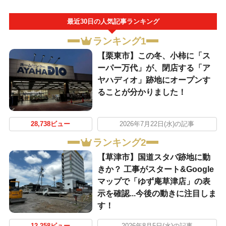
最近30日の人気記事ランキング
ランキング1
【栗東市】この冬、小柿に「ス
ーパー万代」が、閉店する「ア
ヤハディオ」跡地にオープンす
ることが分かりました！
28,738ビュー
2026年7月22日(水)の記事
ランキング2
【草津市】国道スタバ跡地に動
きか？ 工事がスタート&Google
マップで「ゆず庵草津店」の表
示を確認...今後の動きに注目しま
す！
12,258ビュー
2026年8月5日(水)の記事