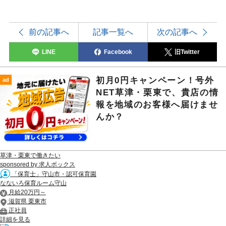
前の記事へ
記事一覧へ
次の記事へ
LINE
Facebook
旧Twitter
初月0円キャンペーン！号外
ad
NET草津・栗東で、貴店の情
報を地域のお客様へ届けませ
んか？
草津・栗東で働きたい
sponsored by 求人ボックス
「保育士」守山市・認可保育園
なないろ保育ルーム守山
月給20万円～
滋賀県 栗東市
正社員
詳細を見る