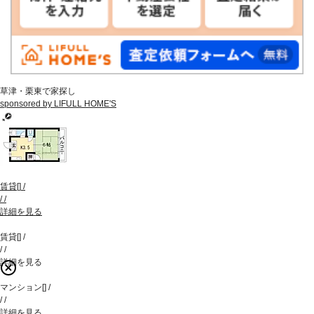
草津・栗東で家探し
sponsored by LIFULL HOME'S
賃貸
[
]
/
/
/
詳細を見る
賃貸
[
]
/
/
/
詳細を見る
マンション
[
]
/
/
/
詳細を見る