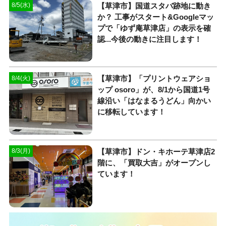
【草津市】国道スタバ跡地に動き
8/5(水)
か？ 工事がスタート&Googleマッ
プで「ゆず庵草津店」の表示を確
認...今後の動きに注目します！
【草津市】「プリントウェアショ
8/4(火)
ップ osoro」が、8/1から国道1号
線沿い「はなまるうどん」向かい
に移転しています！
【草津市】ドン・キホーテ草津店2
8/3(月)
階に、「買取大吉」がオープンし
ています！