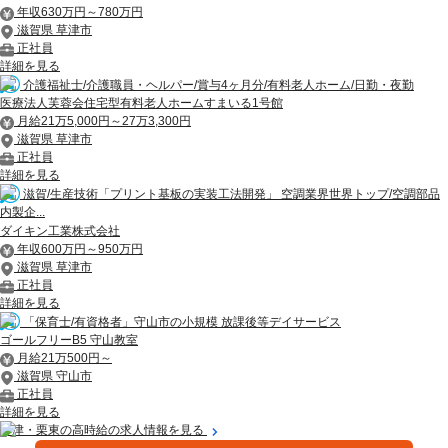
年収630万円～780万円
滋賀県 草津市
正社員
詳細を見る
介護福祉士/介護職員・ヘルパー/賞与4ヶ月分/有料老人ホーム/日勤・夜勤
医療法人芙蓉会住宅型有料老人ホームすまいる1号館
月給21万5,000円～27万3,300円
滋賀県 草津市
正社員
詳細を見る
滋賀/生産技術「プリント基板の実装工法開発」 空調業界世界トップ/空調部品
内製企...
ダイキン工業株式会社
年収600万円～950万円
滋賀県 草津市
正社員
詳細を見る
「保育士/有資格者」守山市の小規模 放課後等デイサービス
ゴールフリーB5 守山教室
月給21万500円～
滋賀県 守山市
正社員
詳細を見る
草津・栗東の高時給の求人情報を見る