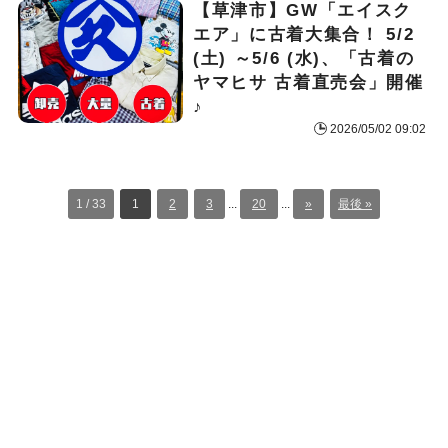
【草津市】GW「エイスク
エア」に古着大集合！ 5/2
(土) ～5/6 (水)、「古着の
ヤマヒサ 古着直売会」開催
♪
2026/05/02 09:02
1 / 33
1
2
3
...
20
...
»
最後 »