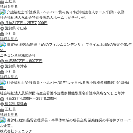
正社員
詳細を見る
介護福祉士/介護職員・ヘルパー/賞与あり/特別養護老人ホーム/日勤・夜勤
社会福祉法人永山会特別養護老人ホームしがそせい苑
月給21万円～25万7,000円
滋賀県 守山市
正社員
詳細を見る
滋賀/草津/製品開発「EVのフィルムコンデンサ」 プライム上場Gの安定企業/年
休...
ニチコン草津株式会社
年収350万円～800万円
滋賀県 草津市
正社員
詳細を見る
社会福祉士/介護職員・ヘルパー/賞与4.5ヶ月分/看護小規模多機能居宅介護/日
勤...
社会福祉法人恩賜財団済生会看護小規模多機能型居宅介護事業所なでしこ草津
月給23万4,300円～29万8,200円
滋賀県 草津市
正社員
詳細を見る
滋賀/転勤無/品質管理課長・半導体領域の成長企業 業績好調の半導体グローバ
ル企業...
株式会社ジェニック