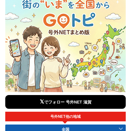
𝕏
でフォロー 号外NET 滋賀
号外NET他の地域
全国