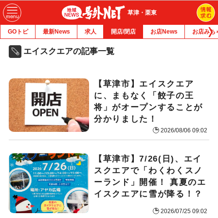
草津・栗東
GOトピ
最新News
求人
開店/閉店
お店News
お店みち
エイスクエアの記事一覧
【草津市】エイスクエア
に、まもなく「餃子の王
将」がオープンすることが
分かりました！
2026/08/06 09:02
【草津市】7/26(日)、エイ
スクエアで「わくわくスノ
ーランド」開催！ 真夏のエ
イスクエアに雪が降る！？
2026/07/25 09:02