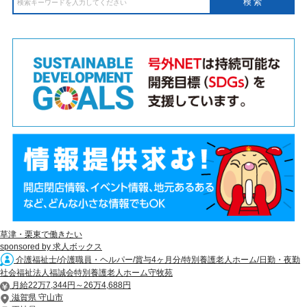
草津・栗東で働きたい
sponsored by 求人ボックス
介護福祉士/介護職員・ヘルパー/賞与4ヶ月分/特別養護老人ホーム/日勤・夜勤
社会福祉法人福誠会特別養護老人ホーム守牧苑
月給22万7,344円～26万4,688円
滋賀県 守山市