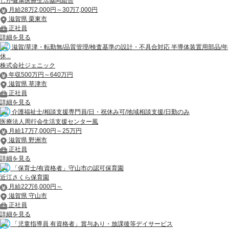
しが健康医療生活協同組合
月給28万2,000円～30万7,000円
滋賀県 栗東市
正社員
詳細を見る
滋賀/草津・転勤無/品質管理/検査基準の設計・不具合対応 半導体装置用部品/年
休...
株式会社ジェニック
年収500万円～640万円
滋賀県 草津市
正社員
詳細を見る
介護福祉士/相談支援専門員/日・祝休み可/地域相談支援/日勤のみ
医療法人周行会生活支援センター風
月給17万7,000円～25万円
滋賀県 野洲市
正社員
詳細を見る
「保育士/有資格者」守山市の認可保育園
近江さくら保育園
月給22万6,000円～
滋賀県 守山市
正社員
詳細を見る
「児童指導員 有資格者」賞与あり・放課後等デイサービス