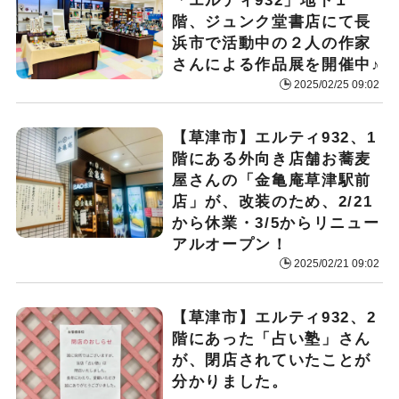
「エルティ932」地下１
階、ジュンク堂書店にて長
浜市で活動中の２人の作家
さんによる作品展を開催中♪
2025/02/25 09:02
【草津市】エルティ932、1
階にある外向き店舗お蕎麦
屋さんの「金亀庵草津駅前
店」が、改装のため、2/21
から休業・3/5からリニュー
アルオープン！
2025/02/21 09:02
【草津市】エルティ932、2
階にあった「占い塾」さん
が、閉店されていたことが
分かりました。