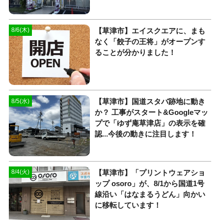
【草津市】エイスクエアに、まも
8/6(木)
なく「餃子の王将」がオープンす
ることが分かりました！
【草津市】国道スタバ跡地に動き
8/5(水)
か？ 工事がスタート&Googleマッ
プで「ゆず庵草津店」の表示を確
認...今後の動きに注目します！
【草津市】「プリントウェアショ
8/4(火)
ップ osoro」が、8/1から国道1号
線沿い「はなまるうどん」向かい
に移転しています！