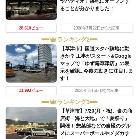
ヤハディオ」跡地にオープンす
ることが分かりました！
28,610ビュー
2026年7月22日(水)の記事
ランキング2
【草津市】国道スタバ跡地に動
きか？ 工事がスタート&Google
マップで「ゆず庵草津店」の表
示を確認...今後の動きに注目しま
す！
11,993ビュー
2026年8月5日(水)の記事
ランキング3
【草津市】7/20(月・祝)、食の商
店街「海と大地」で「夏祭り」
開催！ 惣菜部などの自慢のグル
メにスーパーボールやメダカす