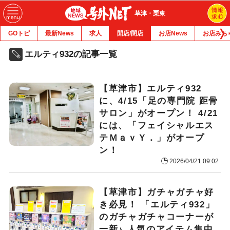
草津・栗東
GOトピ
最新News
求人
開店/閉店
お店News
お店みち
エルティ932の記事一覧
【草津市】エルティ932
に、4/15「足の専門院 距骨
サロン」がオープン！ 4/21
には、「フェイシャルエス
テＭａｖＹ．」がオープ
ン！
2026/04/21 09:02
【草津市】ガチャガチャ好
き必見！ 「エルティ932」
のガチャガチャコーナーが
一新♪ 人気のアイテム集中