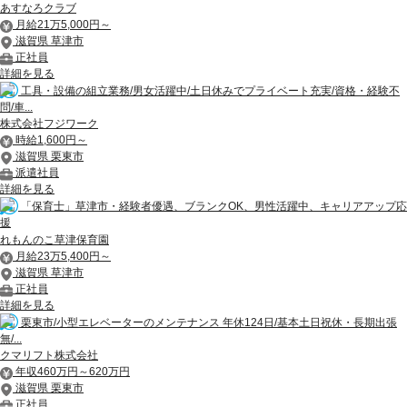
あすなろクラブ
月給21万5,000円～
滋賀県 草津市
正社員
詳細を見る
工具・設備の組立業務/男女活躍中/土日休みでプライベート充実/資格・経験不
問/車...
株式会社フジワーク
時給1,600円～
滋賀県 栗東市
派遣社員
詳細を見る
「保育士」草津市・経験者優遇、ブランクOK、男性活躍中、キャリアアップ応
援
れもんのこ草津保育園
月給23万5,400円～
滋賀県 草津市
正社員
詳細を見る
栗東市/小型エレベーターのメンテナンス 年休124日/基本土日祝休・長期出張
無/...
クマリフト株式会社
年収460万円～620万円
滋賀県 栗東市
正社員