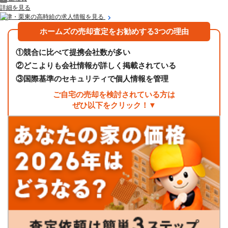
詳細を見る
草津・栗東の高時給の求人情報を見る
ホームズの売却査定をお勧めする3つの理由
①
競合に比べて提携会社数が多い
②
どこよりも会社情報が詳しく掲載されている
③
国際基準のセキュリティで個人情報を管理
ご自宅の売却を検討されている方は
ぜひ以下をクリック！▼