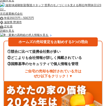
詳細を見る
滋賀/未経験歓迎/製造スタッフ 世界のモノづくりを支える商社/年間休日123
日/...
京石産業株式会社
年収350万円～500万円
滋賀県 野洲市
正社員
詳細を見る
草津・栗東の高時給の求人情報を見る
ホームズの売却査定をお勧めする3つの理由
①
競合に比べて提携会社数が多い
②
どこよりも会社情報が詳しく掲載されている
③
国際基準のセキュリティで個人情報を管理
ご自宅の売却を検討されている方は
ぜひ以下をクリック！▼