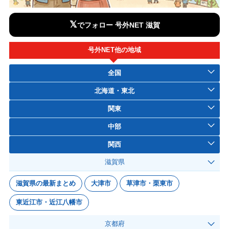
𝕏
でフォロー 号外NET 滋賀
号外NET他の地域
全国
北海道・東北
関東
中部
関西
滋賀県
滋賀県の最新まとめ
大津市
草津市・栗東市
東近江市・近江八幡市
京都府