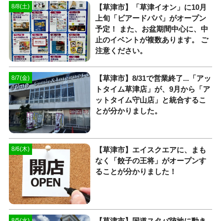
【草津市】「草津イオン」に10月
8/8(土)
上旬「ビアードパパ」がオープン
予定！ また、お盆期間中心に、中
止のイベントが複数あります。 ご
注意ください。
【草津市】8/31で営業終了...「アッ
8/7(金)
トタイム草津店」が、9月から「ア
ットタイム守山店」と統合するこ
とが分かりました。
【草津市】エイスクエアに、まも
8/6(木)
なく「餃子の王将」がオープンす
ることが分かりました！
【草津市】国道スタバ跡地に動き
8/5(水)