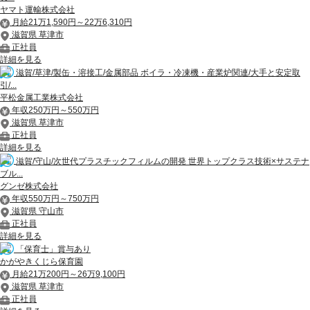
ヤマト運輸株式会社
月給21万1,590円～22万6,310円
滋賀県 草津市
正社員
詳細を見る
滋賀/草津/製缶・溶接工/金属部品 ボイラ・冷凍機・産業炉関連/大手と安定取
引/...
平松金属工業株式会社
年収250万円～550万円
滋賀県 草津市
正社員
詳細を見る
滋賀/守山/次世代プラスチックフィルムの開発 世界トップクラス技術×サステナ
ブル...
グンゼ株式会社
年収550万円～750万円
滋賀県 守山市
正社員
詳細を見る
「保育士」賞与あり
かがやきくじら保育園
月給21万200円～26万9,100円
滋賀県 草津市
正社員