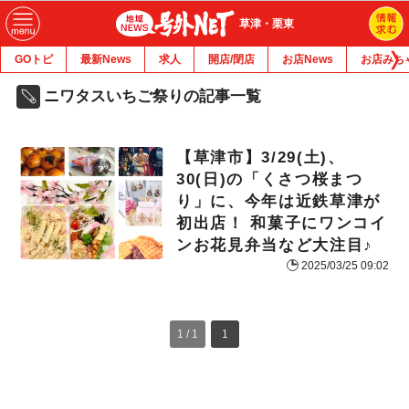
草津・栗東
GOトピ
最新News
求人
開店/閉店
お店News
お店みち
ニワタスいちご祭りの記事一覧
【草津市】3/29(土)、
30(日)の「くさつ桜まつ
り」に、今年は近鉄草津が
初出店！ 和菓子にワンコイ
ンお花見弁当など大注目♪
2025/03/25 09:02
1 / 1
1