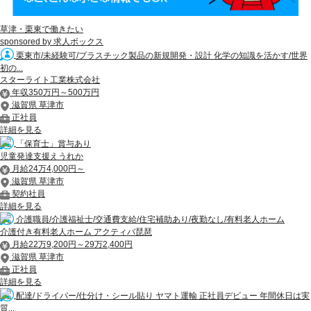
草津・栗東で働きたい
sponsored by 求人ボックス
栗東市/未経験可/プラスチック製品の新規開発・設計 化学の知識を活かす/世界
初の...
スターライト工業株式会社
年収350万円～500万円
滋賀県 草津市
正社員
詳細を見る
「保育士」賞与あり
児童発達支援えうれか
月給24万4,000円～
滋賀県 草津市
契約社員
詳細を見る
介護職員/介護福祉士/交通費支給/住宅補助あり/夜勤なし/有料老人ホーム
介護付き有料老人ホーム アクティバ琵琶
月給22万9,200円～29万2,400円
滋賀県 草津市
正社員
詳細を見る
配達/ドライバー/仕分け・シール貼り ヤマト運輸 正社員デビュー 年間休日は実
質...