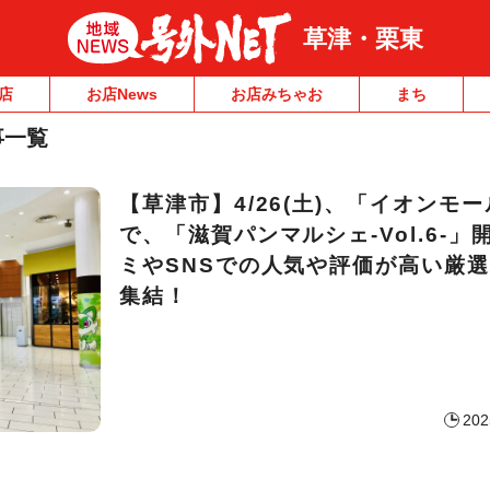
草津・栗東
店
お店News
お店みちゃお
まち
事一覧
【草津市】4/26(土)、「イオンモ
で、「滋賀パンマルシェ-Vol.6-」
ミやSNSでの人気や評価が高い厳選
集結！
202