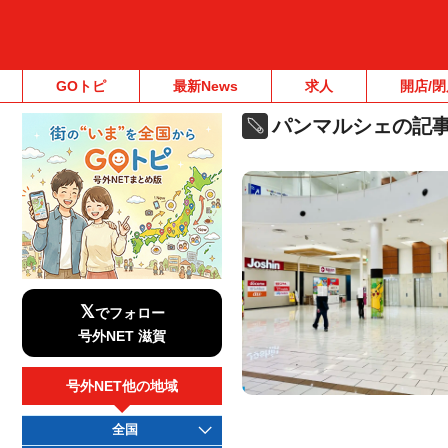
GOトピ
最新News
求人
開店/閉
パンマルシェの記
𝕏
でフォロー
号外NET 滋賀
号外NET他の地域
全国