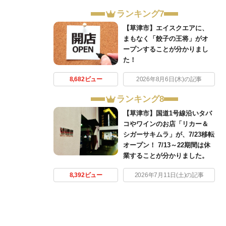
ランキング7
【草津市】エイスクエアに、
まもなく「餃子の王将」がオ
ープンすることが分かりまし
た！
8,682ビュー
2026年8月6日(木)の記事
ランキング8
【草津市】国道1号線沿いタバ
コやワインのお店「リカー＆
シガーサキムラ」が、7/23移転
オープン！ 7/13～22期間は休
業することが分かりました。
8,392ビュー
2026年7月11日(土)の記事