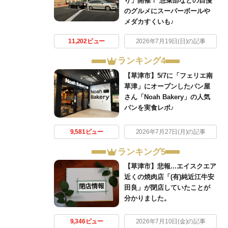
り」開催！ 惣菜部などの自慢
のグルメにスーパーボールや
メダカすくいも♪
11,202ビュー
2026年7月19日(日)の記事
ランキング4
【草津市】5/7に「フェリエ南
草津」にオープンしたパン屋
さん「Noah Bakery」の人気
パンを実食レポ♪
9,581ビュー
2026年7月27日(月)の記事
ランキング5
【草津市】悲報...エイスクエア
近くの焼肉店「(有)純近江牛安
田良」が閉店していたことが
分かりました。
9,346ビュー
2026年7月10日(金)の記事