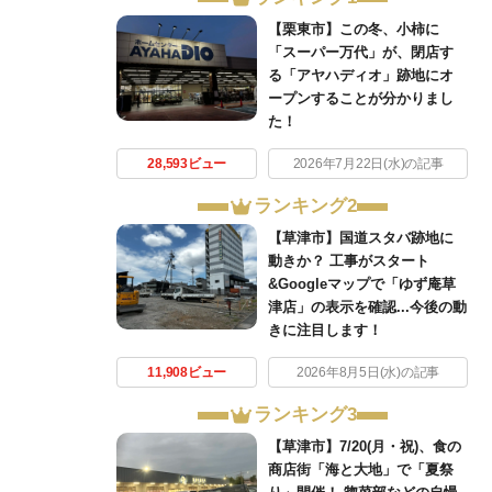
【栗東市】この冬、小柿に
「スーパー万代」が、閉店す
る「アヤハディオ」跡地にオ
ープンすることが分かりまし
た！
28,593ビュー
2026年7月22日(水)の記事
ランキング2
【草津市】国道スタバ跡地に
動きか？ 工事がスタート
&Googleマップで「ゆず庵草
津店」の表示を確認...今後の動
きに注目します！
11,908ビュー
2026年8月5日(水)の記事
ランキング3
【草津市】7/20(月・祝)、食の
商店街「海と大地」で「夏祭