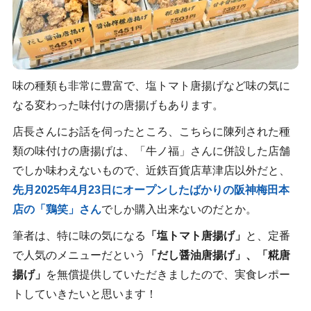
味の種類も非常に豊富で、塩トマト唐揚げなど味の気に
なる変わった味付けの唐揚げもあります。
店長さんにお話を伺ったところ、こちらに陳列された種
類の味付けの唐揚げは、「牛ノ福」さんに併設した店舗
でしか味わえないもので、近鉄百貨店草津店以外だと、
先月2025年4月23日にオープンしたばかりの阪神梅田本
店の「鶏笑」さん
でしか購入出来ないのだとか。
筆者は、特に味の気になる
「塩トマト唐揚げ」
と、定番
で人気のメニューだという
「だし醤油唐揚げ」、「糀唐
揚げ」
を無償提供していただきましたので、実食レポー
トしていきたいと思います！