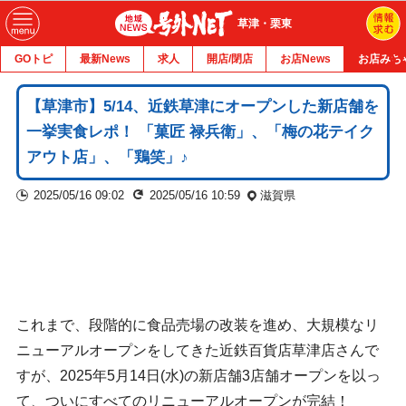
草津・栗東
GOトピ
最新News
求人
開店/閉店
お店News
お店みち
【草津市】5/14、近鉄草津にオープンした新店舗を
一挙実食レポ！ 「菓匠 禄兵衛」、「梅の花テイク
アウト店」、「鶏笑」♪
2025/05/16 09:02
2025/05/16 10:59
滋賀県
これまで、段階的に食品売場の改装を進め、大規模なリ
ニューアルオープンをしてきた近鉄百貨店草津店さんで
すが、2025年5月14日(水)の新店舗3店舗オープンを以っ
て、ついにすべてのリニューアルオープンが完結！