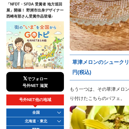
「NFDT・SFDA 受賞者 地方巡回
展」開催！ 野洲市出身デザイナー
西崎有那さん受賞作品登場♪
草津メロンのシュークリー
円(税込)
𝕏
でフォロー
号外NET 滋賀
もう一つは、その草津メロ
り付けたこちらのパフェ。
号外NET他の地域
全国
北海道・東北