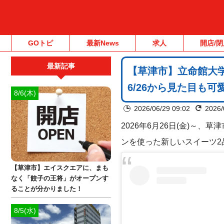
GOトピ
最新News
求人
開店/閉
最新記事
【草津市】立命館大
6/26から見た目も
8/6(木)
2026/06/29 09:02
2026/
2026年6月26日(金)～、
ンを使った新しいスイーツ2
【草津市】エイスクエアに、まも
なく「餃子の王将」がオープンす
ることが分かりました！
8/5(水)