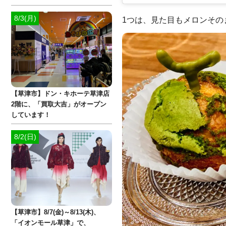
8/3(月)
1つは、見た目もメロンその
【草津市】ドン・キホーテ草津店
2階に、「買取大吉」がオープン
しています！
8/2(日)
【草津市】8/7(金)～8/13(木)、
「イオンモール草津」で、