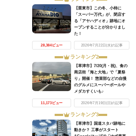
【栗東市】この冬、小柿に
「スーパー万代」が、閉店す
る「アヤハディオ」跡地にオ
ープンすることが分かりまし
た！
28,384ビュー
2026年7月22日(水)の記事
ランキング2
【草津市】7/20(月・祝)、食の
商店街「海と大地」で「夏祭
り」開催！ 惣菜部などの自慢
のグルメにスーパーボールや
メダカすくいも♪
11,173ビュー
2026年7月19日(日)の記事
ランキング3
【草津市】国道スタバ跡地に
動きか？ 工事がスタート