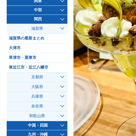
関東
中部
関西
滋賀県
滋賀県の最新まとめ
大津市
草津市・栗東市
東近江市・近江八幡市
京都府
大阪府
兵庫県
奈良県
和歌山県
中国・四国
九州・沖縄