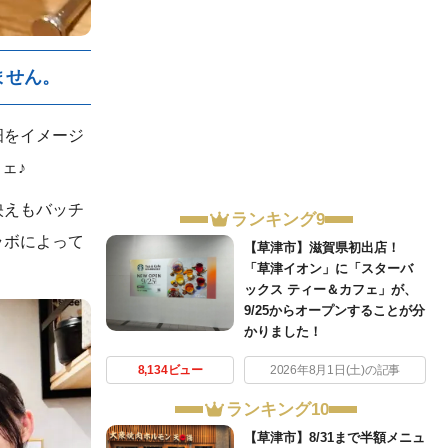
ません。
畑をイメージ
ェ♪
映えもバッチ
ランキング9
ラボによって
【草津市】滋賀県初出店！
「草津イオン」に「スターバ
ックス ティー＆カフェ」が、
9/25からオープンすることが分
かりました！
8,134ビュー
2026年8月1日(土)の記事
ランキング10
【草津市】8/31まで半額メニュ