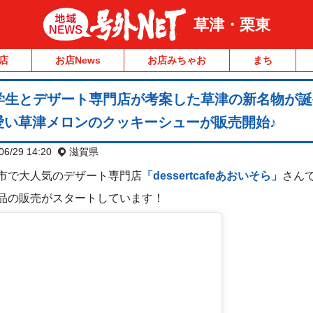
草津・栗東
店
お店News
お店みちゃお
まち
学生とデザート専門店が考案した草津の新名物が誕
可愛い草津メロンのクッキーシューが販売開始♪
06/29 14:20
滋賀県
草津市で大人気のデザート専門店
「dessertcafeあおいそら」
さん
品の販売がスタートしています！