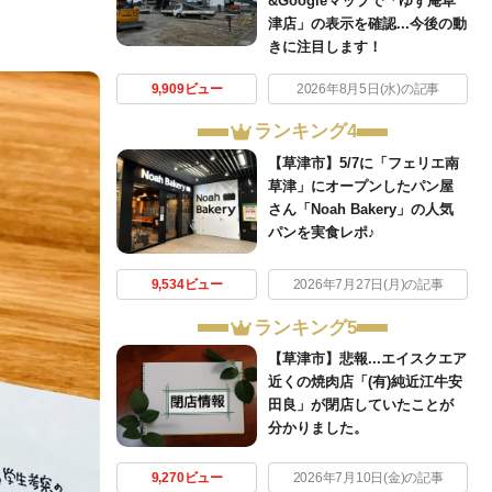
&Googleマップで「ゆず庵草
津店」の表示を確認...今後の動
きに注目します！
9,909ビュー
2026年8月5日(水)の記事
ランキング4
【草津市】5/7に「フェリエ南
草津」にオープンしたパン屋
さん「Noah Bakery」の人気
パンを実食レポ♪
9,534ビュー
2026年7月27日(月)の記事
ランキング5
【草津市】悲報...エイスクエア
近くの焼肉店「(有)純近江牛安
田良」が閉店していたことが
分かりました。
9,270ビュー
2026年7月10日(金)の記事