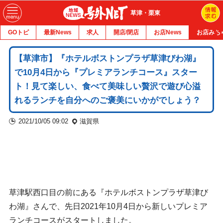
草津・栗東
GOトピ
最新News
求人
開店/閉店
お店News
お店みち
【草津市】『ホテルボストンプラザ草津びわ湖』
で10月4日から『プレミアランチコース』スター
ト！見て楽しい、食べて美味しい贅沢で遊び心溢
れるランチを自分へのご褒美にいかがでしょう？
2021/10/05 09:02
滋賀県
草津駅西口目の前にある『ホテルボストンプラザ草津び
わ湖』さんで、先日2021年10月4日から新しいプレミア
ランチコースがスタートしました。