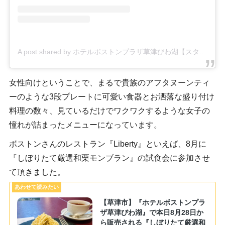
A post shared by ホテルボストンプラザ草津びわ湖【スタッフ】 (@bostonplaza_staff)
女性向けということで、まるで貴族のアフタヌーンティ
ーのような3段プレートに可愛い食器とお洒落な盛り付け
料理の数々、見ているだけでワクワクするような女子の
憧れが詰まったメニューになっています。
ボストンさんのレストラン『Liberty』といえば、8月に
『しぼりたて厳選和栗モンブラン』の試食会に参加させ
て頂きました。
【草津市】『ホテルボストンプラ
ザ草津びわ湖』で本日8月28日か
ら販売される『しぼりたて厳選和