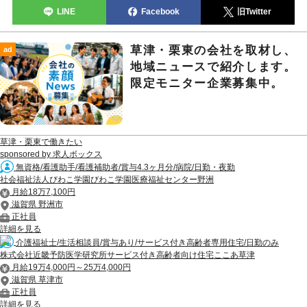
LINE
Facebook
旧Twitter
草津・栗東の会社を取材し、
ad
地域ニュースで紹介します。
限定モニター企業募集中。
草津・栗東で働きたい
sponsored by 求人ボックス
無資格/看護助手/看護補助者/賞与4.3ヶ月分/病院/日勤・夜勤
社会福祉法人びわこ学園びわこ学園医療福祉センター野洲
月給18万7,100円
滋賀県 野洲市
正社員
詳細を見る
介護福祉士/生活相談員/賞与あり/サービス付き高齢者専用住宅/日勤のみ
株式会社近畿予防医学研究所サービス付き高齢者向け住宅ここあ草津
月給19万4,000円～25万4,000円
滋賀県 草津市
正社員
詳細を見る