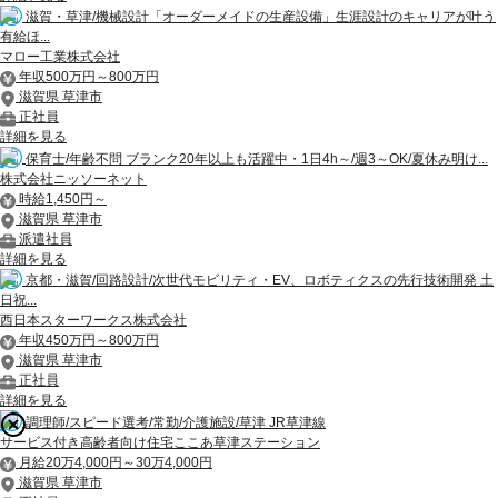
滋賀・草津/機械設計「オーダーメイドの生産設備」生涯設計のキャリアが叶う
有給ほ...
マロー工業株式会社
年収500万円～800万円
滋賀県 草津市
正社員
詳細を見る
保育士/年齢不問 ブランク20年以上も活躍中・1日4h～/週3～OK/夏休み明け...
株式会社ニッソーネット
時給1,450円～
滋賀県 草津市
派遣社員
詳細を見る
京都・滋賀/回路設計/次世代モビリティ・EV、ロボティクスの先行技術開発 土
日祝...
西日本スターワークス株式会社
年収450万円～800万円
滋賀県 草津市
正社員
詳細を見る
調理師/スピード選考/常勤/介護施設/草津 JR草津線
サービス付き高齢者向け住宅ここあ草津ステーション
月給20万4,000円～30万4,000円
滋賀県 草津市