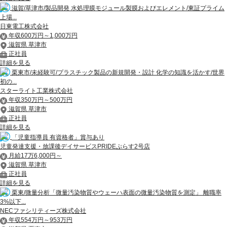
滋賀/草津市/製品開発 水処理膜モジュール製膜およびエレメント/東証プライム
上場...
日東電工株式会社
年収600万円～1,000万円
滋賀県 草津市
正社員
詳細を見る
栗東市/未経験可/プラスチック製品の新規開発・設計 化学の知識を活かす/世界
初の...
スターライト工業株式会社
年収350万円～500万円
滋賀県 草津市
正社員
詳細を見る
「児童指導員 有資格者」賞与あり
児童発達支援・放課後デイサービスPRIDEぷらす2号店
月給17万6,000円～
滋賀県 草津市
正社員
詳細を見る
栗東/微量分析「微量汚染物質やウェーハ表面の微量汚染物質を測定」 離職率
3%以下...
NECファシリティーズ株式会社
年収554万円～953万円