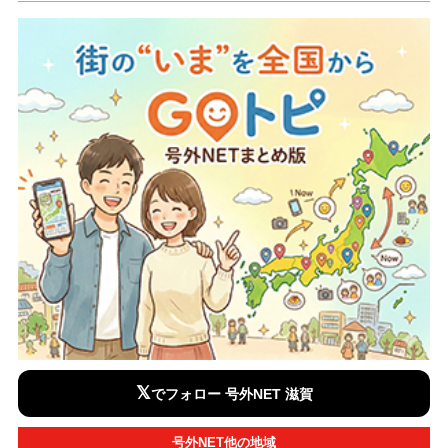
𝕏
でフォロー 号外NET 滋賀
号外NET他の地域