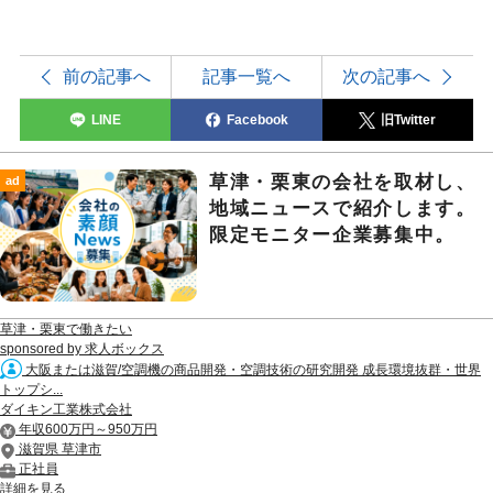
前の記事へ
記事一覧へ
次の記事へ
LINE
Facebook
旧Twitter
草津・栗東の会社を取材し、
ad
地域ニュースで紹介します。
限定モニター企業募集中。
草津・栗東で働きたい
sponsored by 求人ボックス
大阪または滋賀/空調機の商品開発・空調技術の研究開発 成長環境抜群・世界
トップシ...
ダイキン工業株式会社
年収600万円～950万円
滋賀県 草津市
正社員
詳細を見る