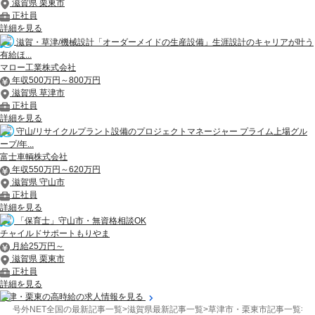
滋賀県 栗東市
正社員
詳細を見る
滋賀・草津/機械設計「オーダーメイドの生産設備」生涯設計のキャリアが叶う
有給ほ...
マロー工業株式会社
年収500万円～800万円
滋賀県 草津市
正社員
詳細を見る
守山/リサイクルプラント設備のプロジェクトマネージャー プライム上場グル
ープ/年...
富士車輌株式会社
年収550万円～620万円
滋賀県 守山市
正社員
詳細を見る
「保育士」守山市・無資格相談OK
チャイルドサポートもりやま
月給25万円～
滋賀県 栗東市
正社員
詳細を見る
草津・栗東の高時給の求人情報を見る
号外NET全国の最新記事一覧
>
滋賀県最新記事一覧
>
草津市・栗東市記事一覧
>
開