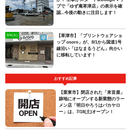
プで「ゆず庵草津店」の表示を確
認...今後の動きに注目します！
【草津市】「プリントウェアショ
8/4(火)
ップ osoro」が、8/1から国道1号
線沿い「はなまるうどん」向かい
に移転しています！
おすすめ記事
【栗東市】閉店された「來音屋」
跡地にオープンする新業態のラー
メン店「明日やろうはバカヤロ
ー」は、7/18(土)オープン！