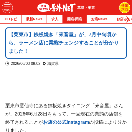
草津・栗東
GOトピ
最新News
求人
開店/閉店
お店News
お店みち
【栗東市】鉄板焼き「來音屋」が、7月中旬頃か
ら、ラーメン店に業態チェンジすることが分かり
ました！
2026/06/03 09:02
滋賀県
栗東市霊仙寺にある鉄板焼きダイニング「來音屋」さん
が、2026年6月28日をもって、一旦現在の業態の店舗を
終了されることが
お店の公式Instagram
の投稿により分か
りました。