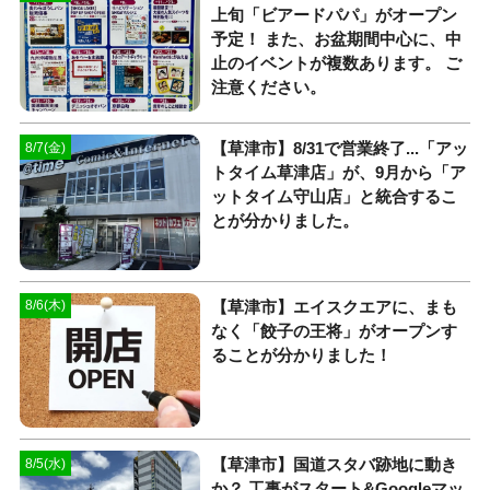
上旬「ビアードパパ」がオープン
予定！ また、お盆期間中心に、中
止のイベントが複数あります。 ご
注意ください。
【草津市】8/31で営業終了...「アッ
8/7(金)
トタイム草津店」が、9月から「ア
ットタイム守山店」と統合するこ
とが分かりました。
【草津市】エイスクエアに、まも
8/6(木)
なく「餃子の王将」がオープンす
ることが分かりました！
【草津市】国道スタバ跡地に動き
8/5(水)
か？ 工事がスタート&Googleマッ