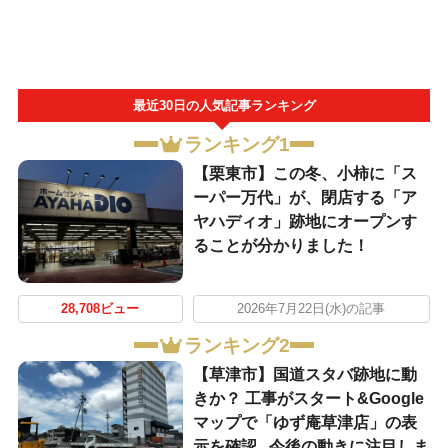
最近30日の人気記事ランキング
ランキング1
【栗東市】この冬、小柿に「ス
ーパー万代」が、閉店する「ア
ヤハディオ」跡地にオープンす
ることが分かりました！
28,708ビュー
2026年7月22日(水)の記事
ランキング2
【草津市】国道スタバ跡地に動
きか？ 工事がスタート&Google
マップで「ゆず庵草津店」の表
示を確認...今後の動きに注目しま