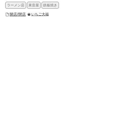
ラーメン店
來音屋
鉄板焼き
開店/閉店
いちご大福