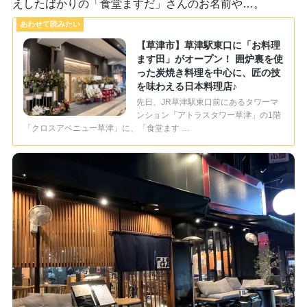
えしたばかりの「食堂ますだ」さんのお名前や…。
【草津市】草津駅東口に「お料理
ます田」がオープン！ 囲炉裏を使
った炭焼き料理を中心に、匠の技
を味わえる日本料理店♪
先日、JR草津駅東口前にあるタワーマ
ンション「アトラスタワー草津」の1階
「クロスアベニュー草津」に、「食堂ます …