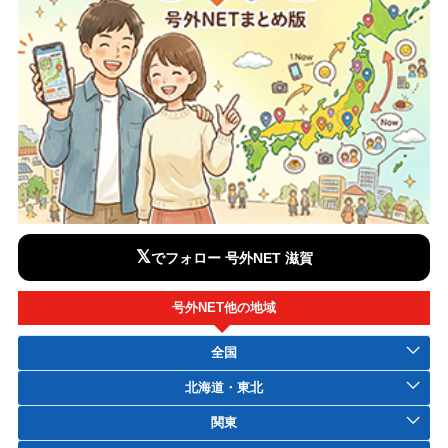
𝕏
でフォロー 号外NET 滋賀
号外NET他の地域
全国
北海道・東北
関東