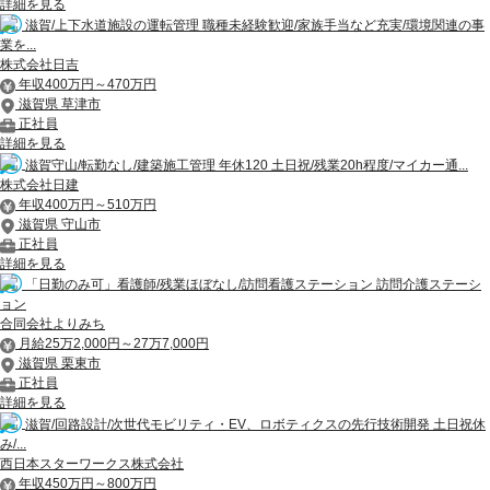
詳細を見る
滋賀/上下水道施設の運転管理 職種未経験歓迎/家族手当など充実/環境関連の事
業を...
株式会社日吉
年収400万円～470万円
滋賀県 草津市
正社員
詳細を見る
滋賀守山/転勤なし/建築施工管理 年休120 土日祝/残業20h程度/マイカー通...
株式会社日建
年収400万円～510万円
滋賀県 守山市
正社員
詳細を見る
「日勤のみ可」看護師/残業ほぼなし/訪問看護ステーション 訪問介護ステーシ
ョン
合同会社よりみち
月給25万2,000円～27万7,000円
滋賀県 栗東市
正社員
詳細を見る
滋賀/回路設計/次世代モビリティ・EV、ロボティクスの先行技術開発 土日祝休
み/...
西日本スターワークス株式会社
年収450万円～800万円