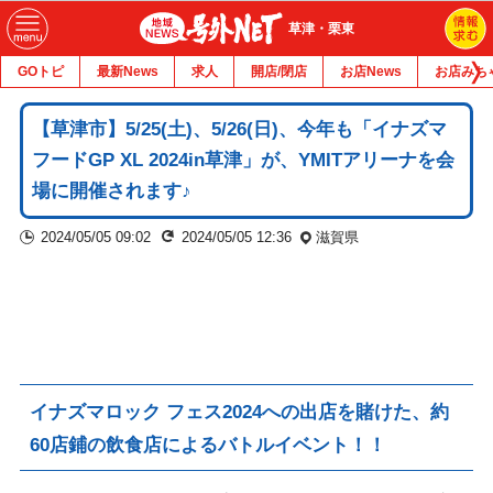
草津・栗東
GOトピ
最新News
求人
開店/閉店
お店News
お店みち
【草津市】5/25(土)、5/26(日)、今年も「イナズマ
フードGP XL 2024in草津」が、YMITアリーナを会
場に開催されます♪
2024/05/05 09:02
2024/05/05 12:36
滋賀県
イナズマロック フェス
2024への
出店を賭けた、
約
60店鋪の
飲食店による
バトルイベント！！