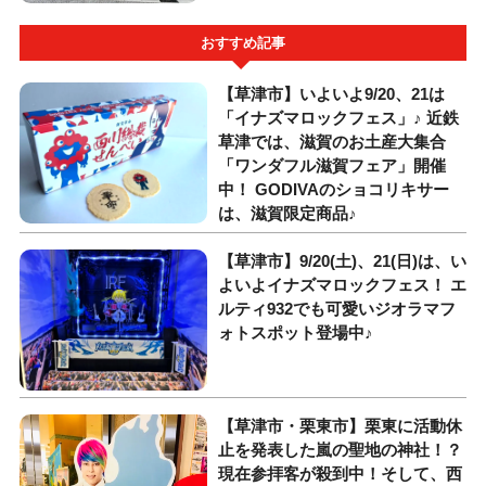
おすすめ記事
【草津市】いよいよ9/20、21は
「イナズマロックフェス」♪ 近鉄
草津では、滋賀のお土産大集合
「ワンダフル滋賀フェア」開催
中！ GODIVAのショコリキサー
は、滋賀限定商品♪
【草津市】9/20(土)、21(日)は、い
よいよイナズマロックフェス！ エ
ルティ932でも可愛いジオラマフ
ォトスポット登場中♪
【草津市・栗東市】栗東に活動休
止を発表した嵐の聖地の神社！？
現在参拝客が殺到中！そして、西