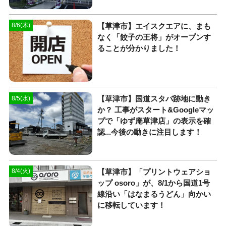
【草津市】エイスクエアに、まも
8/6(木)
なく「餃子の王将」がオープンす
ることが分かりました！
【草津市】国道スタバ跡地に動き
8/5(水)
か？ 工事がスタート&Googleマッ
プで「ゆず庵草津店」の表示を確
認...今後の動きに注目します！
【草津市】「プリントウェアショ
8/4(火)
ップ osoro」が、8/1から国道1号
線沿い「はなまるうどん」向かい
に移転しています！