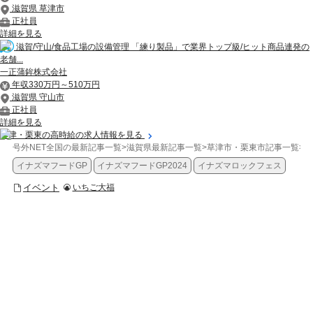
滋賀県 草津市
正社員
詳細を見る
滋賀/守山/食品工場の設備管理 「練り製品」で業界トップ級/ヒット商品連発の
老舗...
一正蒲鉾株式会社
年収330万円～510万円
滋賀県 守山市
正社員
詳細を見る
草津・栗東の高時給の求人情報を見る
号外NET全国の最新記事一覧
>
滋賀県最新記事一覧
>
草津市・栗東市記事一覧
>
イ
イナズマフードGP
イナズマフードGP2024
イナズマロックフェス
イベント
いちご大福