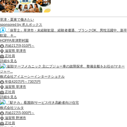
草津・栗東で働きたい
sponsored by 求人ボックス
「保育士」草津市・未経験歓迎、経験者優遇、ブランクOK、男性活躍中、新卒
歓迎、キ...
HOPPA草津野村園
月給21万9,010円～
滋賀県 草津市
正社員
詳細を見る
滋賀/チーフメカニック 主にプジョー車の故障探求、整備全般をお任せ/マネー
ジャー...
株式会社アイエーシーインターナショナル
年収420万円～730万円
滋賀県 草津市
正社員
詳細を見る
「駅チカ」看護師/サービス付き高齢者向け住宅
株式会社ツルタ
月給22万5,000円～
滋賀県 野洲市
正社員